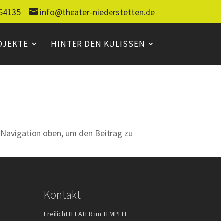
64135
info@theater-niederstetten.de
OJEKTE
HINTER DEN KULISSEN
e Navigation oben, um den Beitrag zu
Kontakt
FreilichtTHEATER im TEMPELE