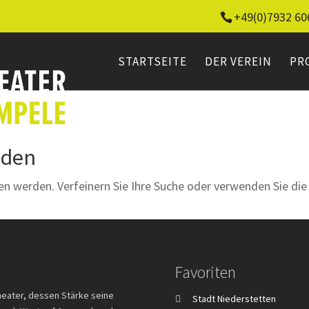
+49(0)7932 60
STARTSEITE
DER VEREIN
PR
nden
en werden. Verfeinern Sie Ihre Suche oder verwenden Sie di
Favoriten
heater, dessen Stärke seine
Stadt Niederstetten