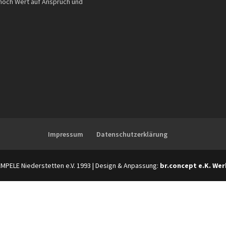
noch Wert auf Anspruch und
Impressum
Datenschutzerklärung
EMPELE Niederstetten e.V. 1993 | Design & Anpassung:
br.concept e.K. We